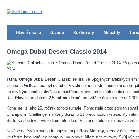
Hlavní strana
Galerie
Rozhovory
Aktuality
Turn
Omega Dubai Desert Classic 2014
Stephen G
2014
Turnaj Omega Dubai Desert Classic se hrál ve Spojených arabských emirát
Course a GolfCamera byla u toho. Všichni hráči hřiště shodně hodnotili jak
se skvělými hráči a skvělou atmosférou. V prvních kolech se dali nejlepší
Rozdělovala se dotace 2,5 milionu dolarů, pro vítěze čekalo více než 300 t
Konal se již jeho 25. ročník tohoto turnaje. Pořadatelé proto zorganizoval
Champions’ Challenge, na který dorazilo 21 předchozích vítězů. Vyhrála 
Bello
se shodným výsledkem 66 úderů. Všichni předchozí vítězové získal
Nejlépe do čtyřkolového turnaje vstoupil
Rory McIlroy
, který v čele lead
ve třetím kole poté, co nastoupil po otravě jídlem z take-away Svůj výsle