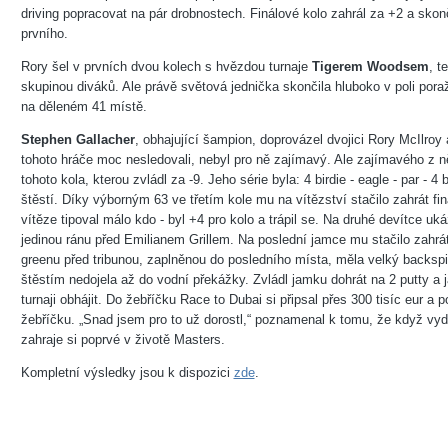
driving popracovat na pár drobnostech. Finálové kolo zahrál za +2 a skon
prvního.
Rory šel v prvních dvou kolech s hvězdou turnaje
Tigerem Woodsem
, t
skupinou diváků. Ale právě světová jednička skončila hluboko v poli pora
na děleném 41 místě.
Stephen Gallacher
, obhajující šampion, doprovázel dvojici Rory McIlroy
tohoto hráče moc nesledovali, nebyl pro ně zajímavý. Ale zajímavého z něj
tohoto kola, kterou zvládl za -9. Jeho série byla: 4 birdie - eagle - par - 
štěstí. Díky výborným 63 ve třetím kole mu na vítězství stačilo zahrát fi
vítěze tipoval málo kdo - byl +4 pro kolo a trápil se. Na druhé devítce ukáz
jedinou ránu před Emilianem Grillem. Na poslední jamce mu stačilo zahrát 
greenu před tribunou, zaplněnou do posledního místa, měla velký backspi
štěstím nedojela až do vodní překážky. Zvládl jamku dohrát na 2 putty a 
turnaji obhájit. Do žebříčku Race to Dubai si připsal přes 300 tisíc eur a 
žebříčku. „Snad jsem pro to už dorostl,“ poznamenal k tomu, že když vydr
zahraje si poprvé v životě Masters.
Kompletní výsledky jsou k dispozici
zde
.