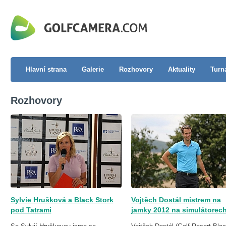
Hlavní strana
Galerie
Rozhovory
Aktuality
Turn
Rozhovory
Sylvie Hrušková a Black Stork
Vojtěch Dostál mistrem na
pod Tatrami
jamky 2012 na simulátorec