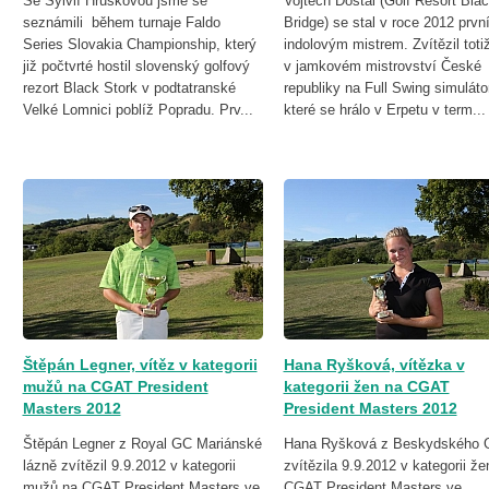
Se Sylvií Hruškovou jsme se
Vojtěch Dostál (Golf Resort Bla
seznámili během turnaje Faldo
Bridge) se stal v roce 2012 prvn
Series Slovakia Championship, který
indolovým mistrem. Zvítězil toti
již počtvrté hostil slovenský golfový
v jamkovém mistrovství České
rezort Black Stork v podtatranské
republiky na Full Swing simuláto
Velké Lomnici poblíž Popradu. Prv...
které se hrálo v Erpetu v term...
Štěpán Legner, vítěz v kategorii
Hana Ryšková, vítězka v
mužů na CGAT President
kategorii žen na CGAT
Masters 2012
President Masters 2012
Štěpán Legner z Royal GC Mariánské
Hana Ryšková z Beskydského 
lázně zvítězil 9.9.2012 v kategorii
zvítězila 9.9.2012 v kategorii že
mužů na CGAT President Masters ve
CGAT President Masters ve