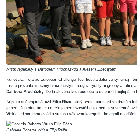
Mistři republiky s Daliborem Procházkou a Alešem Libecajtem
Kunětická Hora po European Challenge Tour hostila další velký turnaj - t
Hřiště prověřilo všechny hráče hustými roughy, rychlými greeny a rafino
Dalibora Procházky
. Do finálového kola postoupilo cutem 63 nejlepších hr
Nejvíce si šampionát užil
Filip Ráža
, který svou scorecard ve druhém kole
jamce. Den předtím se na této jamce rozcvičil chip-inem a suverénně ovl
Vítů
o jedinou ránu ovládla stejnou věkovou kategorii - kategorii mladších
Gabriela Roberta Vítů a Filip Ráža