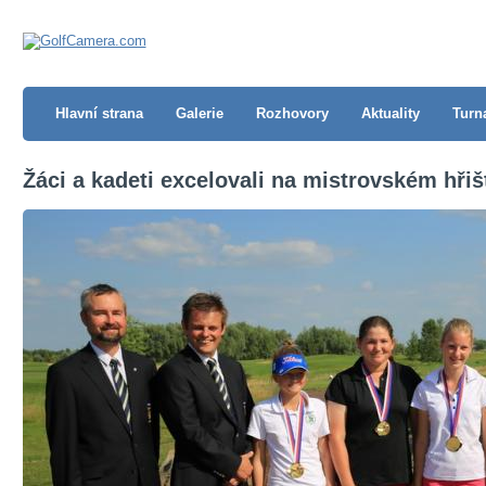
Hlavní strana
Galerie
Rozhovory
Aktuality
Turn
Žáci a kadeti excelovali na mistrovském hřiš