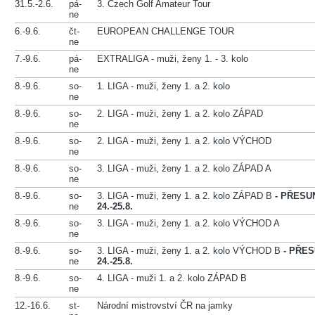
31.5.-2.6.
pá-
3. Czech Golf Amateur Tour
ne
6.-9.6.
čt-
EUROPEAN CHALLENGE TOUR
ne
7.-9.6.
pá-
EXTRALIGA - muži, ženy 1. - 3. kolo
ne
8.-9.6.
so-
1. LIGA - muži, ženy 1. a 2. kolo
ne
8.-9.6.
so-
2. LIGA - muži, ženy 1. a 2. kolo ZÁPAD
ne
8.-9.6.
so-
2. LIGA - muži, ženy 1. a 2. kolo VÝCHOD
ne
8.-9.6.
so-
3. LIGA - muži, ženy 1. a 2. kolo ZÁPAD A
ne
8.-9.6.
so-
3. LIGA - muži, ženy 1. a 2. kolo ZÁPAD B
- PŘESU
ne
24.-25.8.
8.-9.6.
so-
3. LIGA - muži, ženy 1. a 2. kolo VÝCHOD A
ne
8.-9.6.
so-
3. LIGA - muži, ženy 1. a 2. kolo VÝCHOD B
- PŘE
ne
24.-25.8.
8.-9.6.
so-
4. LIGA - muži 1. a 2. kolo ZÁPAD B
ne
12.-16.6.
st-
Národní mistrovství ČR na jamky