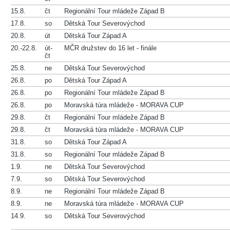
15.8.
čt
Regionální Tour mládeže Západ B
17.8.
so
Dětská Tour Severovýchod
20.8.
út
Dětská Tour Západ A
20.-22.8.
út-
MČR družstev do 16 let - finále
čt
25.8.
ne
Dětská Tour Severovýchod
26.8.
po
Dětská Tour Západ A
26.8.
po
Regionální Tour mládeže Západ B
26.8.
po
Moravská túra mládeže - MORAVA CUP
29.8.
čt
Regionální Tour mládeže Západ B
29.8.
čt
Moravská túra mládeže - MORAVA CUP
31.8.
so
Dětská Tour Západ A
31.8.
so
Regionální Tour mládeže Západ B
1.9.
ne
Dětská Tour Severovýchod
7.9.
so
Dětská Tour Severovýchod
8.9.
ne
Regionální Tour mládeže Západ B
8.9.
ne
Moravská túra mládeže - MORAVA CUP
14.9.
so
Dětská Tour Severovýchod