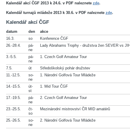
Kalendář akcí ČGF 2013 k 24.6. v PDF naleznete
zde
.
Kalendář turnajů mládeže 2013 k 30.6. v PDF naleznete
zde
.
Kalendář akcí ČGF
datum
den
akce
16.3.
so
Konference ČGF
26.-28.4.
pá-
Lady Abrahams Trophy - družstva žen SEVER vs JI
ne
3.-5.5.
pá-
1. Czech Golf Amateur Tour
ne
7.5.
út
Středoškolský pohár družstev
11.-12.5.
so-
1. Národní Golfová Tour Mládeže
ne
14.-15.5.
út-
1. Mid Tour ČGF
st
17.-19.5.
pá-
2. Czech Golf Amateur Tour
ne
23.-25.5.
čt-
Mezinárodní mistrovství ČR MID amatérů
so
25.-26.5.
so-
2. Národní Golfová Tour Mládeže
ne