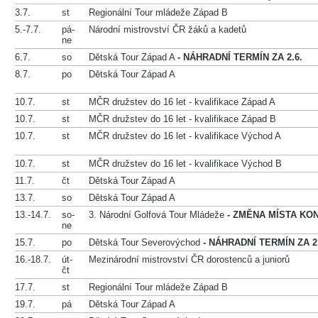
3.7.
st
Regionální Tour mládeže Západ B
5.-7.7.
pá-
Národní mistrovství ČR žáků a kadetů
ne
6.7.
so
Dětská Tour Západ A
- NÁHRADNÍ TERMÍN ZA 2.6.
8.7.
po
Dětská Tour Západ A
10.7.
st
MČR družstev do 16 let - kvalifikace Západ A
10.7.
st
MČR družstev do 16 let - kvalifikace Západ B
10.7.
st
MČR družstev do 16 let - kvalifikace Východ A
10.7.
st
MČR družstev do 16 let - kvalifikace Východ B
11.7.
čt
Dětská Tour Západ A
13.7.
so
Dětská Tour Západ A
13.-14.7.
so-
3. Národní Golfová Tour Mládeže
- ZMĚNA MÍSTA KO
ne
15.7.
po
Dětská Tour Severovýchod
- NÁHRADNÍ TERMÍN ZA 2.
16.-18.7.
út-
Mezinárodní mistrovství ČR dorostenců a juniorů
čt
17.7.
st
Regionální Tour mládeže Západ B
19.7.
pá
Dětská Tour Západ A