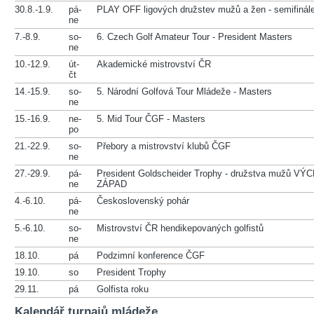
30.8.-1.9.
pá-
PLAY OFF ligových družstev mužů a žen - semifinále 
ne
7.-8.9.
so-
6. Czech Golf Amateur Tour - President Masters
ne
10.-12.9.
út-
Akademické mistrovství ČR
čt
14.-15.9.
so-
5. Národní Golfová Tour Mládeže - Masters
ne
15.-16.9.
ne-
5. Mid Tour ČGF - Masters
po
21.-22.9.
so-
Přebory a mistrovství klubů ČGF
ne
27.-29.9.
pá-
President Goldscheider Trophy - družstva mužů VÝ
ne
ZÁPAD
4.-6.10.
pá-
Československý pohár
ne
5.-6.10.
so-
Mistrovství ČR hendikepovaných golfistů
ne
18.10.
pá
Podzimní konference ČGF
19.10.
so
President Trophy
29.11.
pá
Golfista roku
Kalendář turnajů mládeže