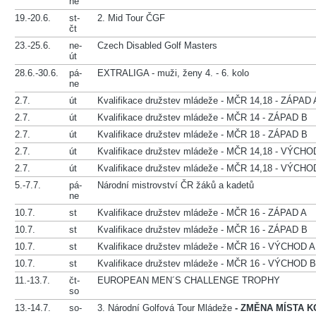
ne
19.-20.6.
st-
2. Mid Tour ČGF
čt
23.-25.6.
ne-
Czech Disabled Golf Masters
út
28.6.-30.6.
pá-
EXTRALIGA - muži, ženy 4. - 6. kolo
ne
2.7.
út
Kvalifikace družstev mládeže - MČR 14,18 - ZÁPAD 
2.7.
út
Kvalifikace družstev mládeže - MČR 14 - ZÁPAD B
2.7.
út
Kvalifikace družstev mládeže - MČR 18 - ZÁPAD B
2.7.
út
Kvalifikace družstev mládeže - MČR 14,18 - VÝCHO
2.7.
út
Kvalifikace družstev mládeže - MČR 14,18 - VÝCHO
5.-7.7.
pá-
Národní mistrovství ČR žáků a kadetů
ne
10.7.
st
Kvalifikace družstev mládeže - MČR 16 - ZÁPAD A
10.7.
st
Kvalifikace družstev mládeže - MČR 16 - ZÁPAD B
10.7.
st
Kvalifikace družstev mládeže - MČR 16 - VÝCHOD A
10.7.
st
Kvalifikace družstev mládeže - MČR 16 - VÝCHOD B
11.-13.7.
čt-
EUROPEAN MEN´S CHALLENGE TROPHY
so
13.-14.7.
so-
3. Národní Golfová Tour Mládeže
- ZMĚNA MÍSTA K