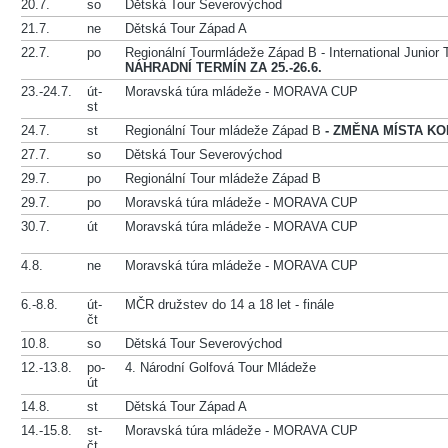
20.7.
so
Dětská Tour Severovýchod
21.7.
ne
Dětská Tour Západ A
22.7.
po
Regionální Tourmládeže Západ B ‐ International Junior
NÁHRADNÍ TERMÍN ZA 25.-26.6.
23.-24.7.
út-
Moravská túra mládeže - MORAVA CUP
st
24.7.
st
Regionální Tour mládeže Západ B
- ZMĚNA MÍSTA KO
27.7.
so
Dětská Tour Severovýchod
29.7.
po
Regionální Tour mládeže Západ B
29.7.
po
Moravská túra mládeže - MORAVA CUP
30.7.
út
Moravská túra mládeže - MORAVA CUP
4.8.
ne
Moravská túra mládeže - MORAVA CUP
6.-8.8.
út-
MČR družstev do 14 a 18 let - finále
čt
10.8.
so
Dětská Tour Severovýchod
12.-13.8.
po-
4. Národní Golfová Tour Mládeže
út
14.8.
st
Dětská Tour Západ A
14.-15.8.
st-
Moravská túra mládeže - MORAVA CUP
čt