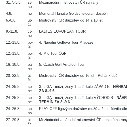
31.7.-3.8.
st-
Mezinárodní mistrovství ČR na rány
so
4.8.
ne
Memoriál Hanuše Goldscheidera - dospělí
6.-8.8.
út-
Mistrovství ČR družstev do 14 a 18 let
čt
9.-11.8.
čt-
LADIES EUROPEAN TOUR
ne
12.-13.8.
po-
4. Národní Golfová Tour Mládeže
út
12.-13.8.
po-
4. Mid Tour ČGF
út
16.-18.8.
pá-
5. Czech Golf Amateur Tour
ne
20.-22.8.
út-
Mistrovství ČR družstev do 16 let - Pohár klubů
čt
24.-25.8
so-
3. LIGA - muži, ženy 1. a 2. kolo ZÁPAD B
- NÁHRA
ne
ZA 8.-9.6.
24.-25.8.
so-
3. LIGA - muži, ženy 1. a 2. kolo VÝCHOD B
- NÁHR
ne
TERMÍN ZA 8.-9.6.
24.-26.8.
so-
PLAY OFF ligových družstev mužů a žen - čtvrtfinále
po
27.-29.8.
út-
Mezinárodní a národní mistrovství ČR seniorů na rán
čt