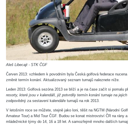
Aleš Libecajt - STK ČGF
Červen 2013: vzhledem k povodním byla Česká golfová federace nucena ně
změnit termín konání. Aktualizovaný seznam turnajů naleznete níže.
Leden 2013: Golfová sezóna 2013 se blíží a je na čase začít si pomalu plá
resorty, které jsou v kalendáři, již potvrdily termín konání turnaje na jejich 
zodpovědný za sestavení kalendáře turnajů na rok 2013.
V letošním roce se můžete, stejně jako loni, těšit na NGTM (Národní Go
Amateur Tour) a Mid Tour ČGF. Budou se konat mistrovství ČR na rány a 
mládežnické týmy do 14, 16 a 18 let. A samozřejmě mnoho dalších turnajů